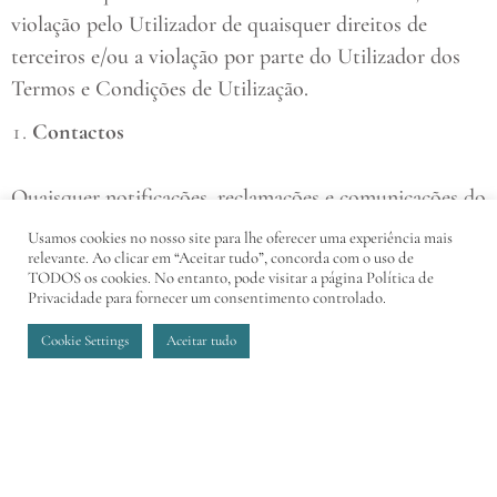
violação pelo Utilizador de quaisquer direitos de
terceiros e/ou a violação por parte do Utilizador dos
Termos e Condições de Utilização.
Contactos
Quaisquer notificações, reclamações e comunicações do
utilizador devem ser feitas, preferencialmente, para o e-
Usamos cookies no nosso site para lhe oferecer uma experiência mais
relevante. Ao clicar em “Aceitar tudo”, concorda com o uso de
mail madeiraacqua@pestana.com.
TODOS os cookies. No entanto, pode visitar a página Política de
Privacidade para fornecer um consentimento controlado.
Além disso, a madeira acqua disponibiliza uma linha
telefónica geral (+351) 967 197 657 (chamada para a rede
Cookie Settings
Aceitar tudo
móvel nacional) para qualquer esclarecimento de
dúvidas adicionais.
10.
Jurisdição