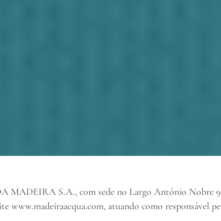
DEIRA S.A., com sede no Largo António Nobre 9004
bsite www.madeiraacqua.com, atuando como responsável pel