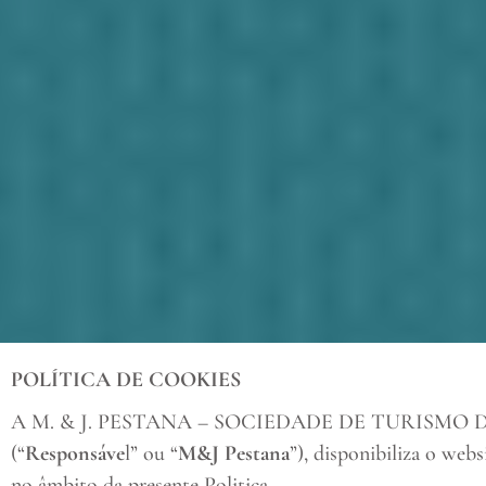
POLÍTICA DE COOKIES
A M. & J. PESTANA – SOCIEDADE DE TURISMO DA MA
(“
Responsáve
l” ou “
M&J Pestana
”), disponibiliza o we
no âmbito da presente Politica.