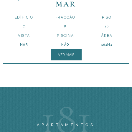
MAR
EDÍFICIO
FRACÇÃO
PISO
C
K
10
VISTA
PISCINA
ÁREA
MAR
NÃO
162M2
VER MAIS
1
8
1
APARTAMENTOS