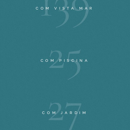
1
3
9
COM VISTA MAR
2
5
COM PISCINA
2
7
COM JARDIM