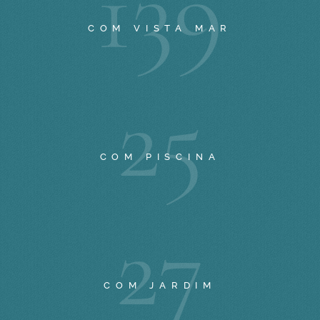
1
3
9
COM VISTA MAR
2
5
COM PISCINA
2
7
COM JARDIM