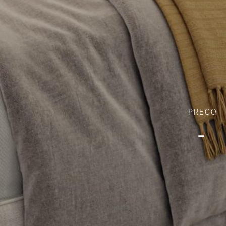
PREÇO
-