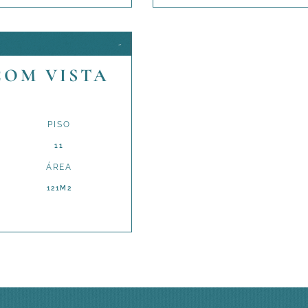
-
 COM VISTA
PISO
11
ÁREA
121M2