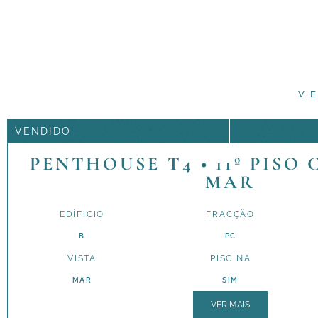
V
VENDIDO
PENTHOUSE T4 • 11º PISO
MAR
EDÍFICIO
FRACÇÃO
B
PC
VISTA
PISCINA
MAR
SIM
VER MAIS