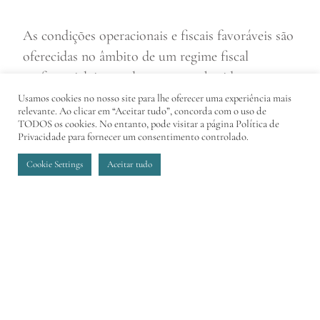
As condições operacionais e fiscais favoráveis são
oferecidas no âmbito de um regime fiscal
preferencial, integralmente reconhecido e
aprovado pela Comissão Europeia.
Usamos cookies no nosso site para lhe oferecer uma experiência mais
relevante. Ao clicar em “Aceitar tudo”, concorda com o uso de
TODOS os cookies. No entanto, pode visitar a página Política de
Privacidade para fornecer um consentimento controlado.
O Centro Internacional de Negócios da Madeira
Cookie Settings
Aceitar tudo
encontra-se assim totalmente integrado nos
ordenamentos jurídicos português e comunitário
e, por consequência, é regulado e fiscalizado pelas
autoridades competentes portuguesas e da UE
num ambiente de negócios transparente e estável,
o que o diferencia claramente dos chamados
“Paraísos fiscais” e “jurisdições offshore”, desde o
seu início.